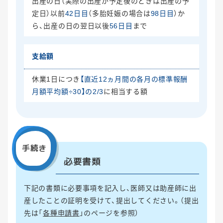
出産の日（実際の出産が予定後のときは出産の予
定日）以前
42日目
（多胎妊娠の場合は
98日目
）か
ら、出産の日の翌日以後
56日目
まで
支給額
休業1日につき
【直近12ヵ月間の各月の標準報酬
月額平均額÷30】の2/3
に相当する額
手続き
必要書類
下記の書類に必要事項を記入し、医師又は助産師に出
産したことの証明を受けて、提出してください。（提出
先は「
各種申請書
」のページを参照）