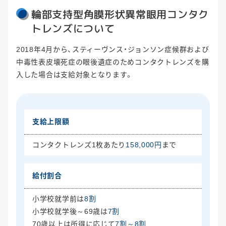
輪部支持型角膜形状異常眼用コンタク
トレンズについて
2018年4月から、スティーヴンス・ジョンソン症候群および
中毒性表皮壊死症の眼後遺症のためコンタクトレンズを購
入した場合は支給対象となります。
支給上限額
コンタクトレンズ1枚あたり
158,000円
まで
給付割合
小学校就学前は
8割
小学校就学後～69歳は
7割
70歳以上は所得に応じて
7割～8割