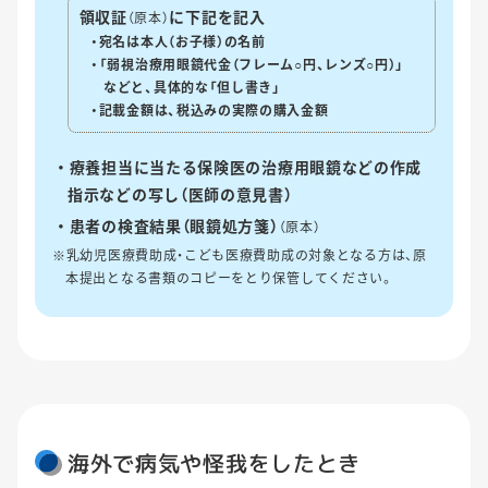
領収証
に下記を記入
（原本）
・宛名は本人（お子様）の名前
・「弱視治療用眼鏡代金（フレーム○円、レンズ○円）」
などと、具体的な「但し書き」
・記載金額は、税込みの実際の購入金額
療養担当に当たる保険医の治療用眼鏡などの作成
指示などの写し（医師の意見書）
患者の検査結果（眼鏡処方箋）
（原本）
※乳幼児医療費助成・こども医療費助成の対象となる方は、原
本提出となる書類のコピーをとり保管してください。
海外で病気や怪我をしたとき